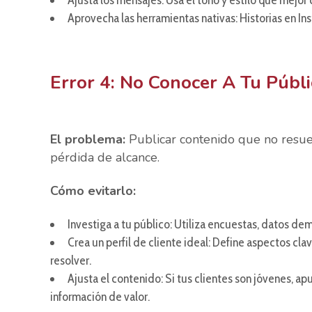
Ajusta los mensajes: Usa el tono y estilo que mejo
Aprovecha las herramientas nativas: Historias en Ins
Error 4: No Conocer A Tu Públi
El problema:
Publicar contenido que no resue
pérdida de alcance.
Cómo evitarlo:
Investiga a tu público: Utiliza encuestas, datos de
Crea un perfil de cliente ideal: Define aspectos c
resolver.
Ajusta el contenido: Si tus clientes son jóvenes, apu
información de valor.