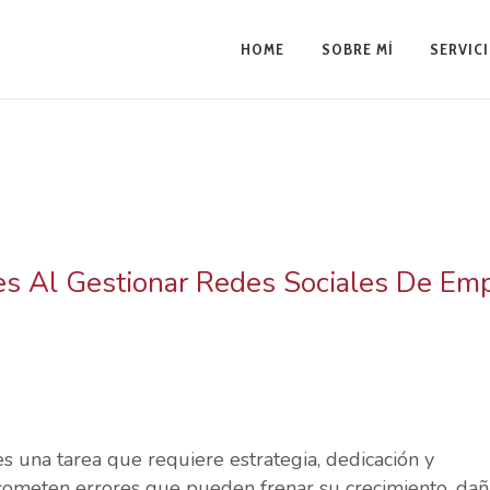
HOME
SOBRE MÍ
SERVIC
rores Más Com
s Al Gestionar Redes Sociales De Em
Redes Sociales
 Cómo Evitarl
s una tarea que requiere estrategia, dedicación y
ometen errores que pueden frenar su crecimiento, dañ