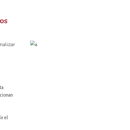
dos
nalizar
ta
rcionan
r el