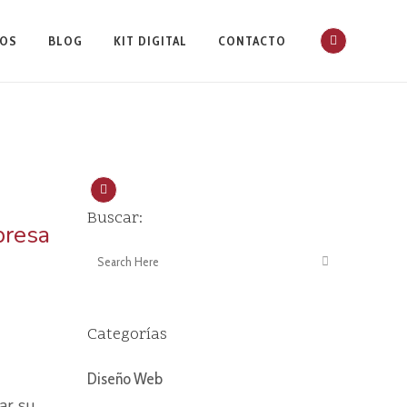
IOS
BLOG
KIT DIGITAL
CONTACTO
unes Al
Buscar:
presa
 De Empresa
os)
Categorías
Diseño Web
ar su