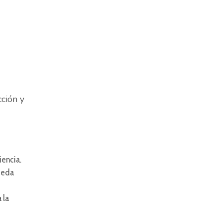
ción y
iencia.
pueda
 la