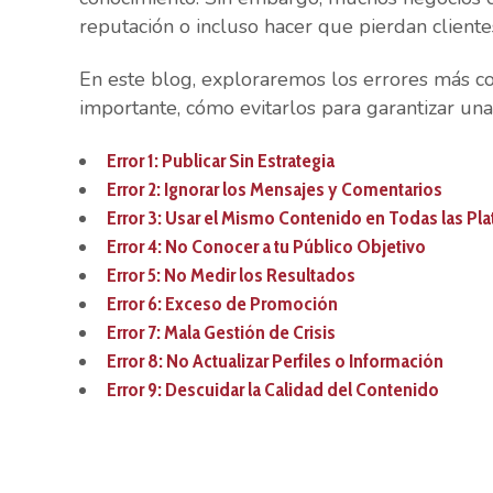
reputación o incluso hacer que pierdan cliente
En este blog, exploraremos los errores más co
importante, cómo evitarlos para garantizar una 
Error 1: Publicar Sin Estrategia
Error 2: Ignorar los Mensajes y Comentarios
Error 3: Usar el Mismo Contenido en Todas las Pl
Error 4: No Conocer a tu Público Objetivo
Error 5: No Medir los Resultados
Error 6: Exceso de Promoción
Error 7: Mala Gestión de Crisis
Error 8: No Actualizar Perfiles o Información
Error 9: Descuidar la Calidad del Contenido