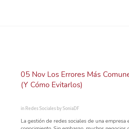
Los Er
05 Nov
Los Errores Más Comune
Gestionar 
(Y Cómo Evitarlos)
(Y
in
Redes Sociales
by
SoniaDF
La gestión de redes sociales de una empresa e
conocimiento. Sin embargo, muchos negocios c