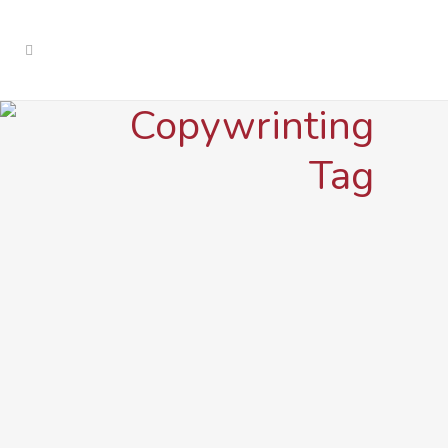
Copywrinting
Tag
IN
REDES SOCIALES
¿Qué Red Social Es la
Mejor para Tu
Negocio?
IN
MARKETING
¿Qué es el Storytelling