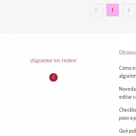
1
2
Último
¡Sígueme en redes!
Cómo es
algoritm
Novedad
editar c
Checklis
paso a 
Qué publ