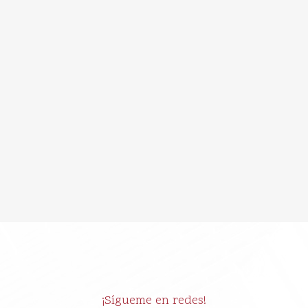
IN
REDES SOCIALES
Qué hace realmente
un Community
Manager y por qué tu
negocio lo necesita
¡Sígueme en redes!