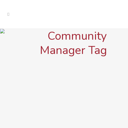
Community
Manager Tag
IN
REDES SOCIALES
Cómo saber si
necesitas un
Community Manager
(señales claras para tu
negocio)