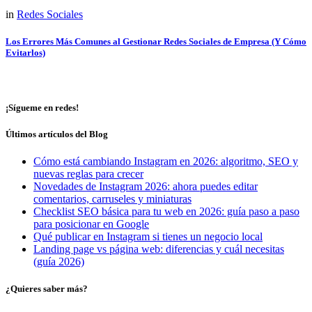
in
Redes Sociales
Los Errores Más Comunes al Gestionar Redes Sociales de Empresa (Y Cómo
Evitarlos)
¡Sígueme en redes!
Últimos artículos del Blog
Cómo está cambiando Instagram en 2026: algoritmo, SEO y
nuevas reglas para crecer
Novedades de Instagram 2026: ahora puedes editar
comentarios, carruseles y miniaturas
Checklist SEO básica para tu web en 2026: guía paso a paso
para posicionar en Google
Qué publicar en Instagram si tienes un negocio local
Landing page vs página web: diferencias y cuál necesitas
(guía 2026)
¿Quieres saber más?