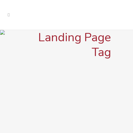
Landing Page
Tag
IN
POSICIONAMIENTO SEO
Checklist SEO básica
para tu web en 2026:
guía paso a paso para
posicionar en Google