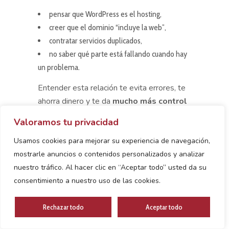
pensar que WordPress es el hosting,
creer que el dominio “incluye la web”,
contratar servicios duplicados,
no saber qué parte está fallando cuando hay
un problema.
Entender esta relación te evita errores, te
ahorra dinero y te da
mucho más control
sobre tu proyecto web
.
Valoramos tu privacidad
Usamos cookies para mejorar su experiencia de navegación,
Qué Necesitas Contratar
mostrarle anuncios o contenidos personalizados y analizar
nuestro tráfico. Al hacer clic en “Aceptar todo” usted da su
Para Tener Una Web
consentimiento a nuestro uso de las cookies.
Profesional
Rechazar todo
Aceptar todo