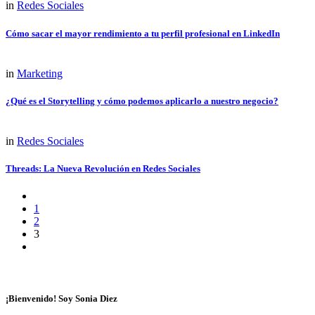
in
Redes Sociales
Cómo sacar el mayor rendimiento a tu perfil profesional en LinkedIn
in
Marketing
¿Qué es el Storytelling y cómo podemos aplicarlo a nuestro negocio?
in
Redes Sociales
Threads: La Nueva Revolución en Redes Sociales
1
2
3
¡Bienvenido! Soy Sonia Diez