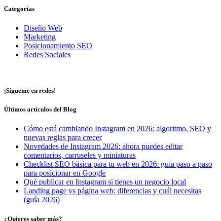
Categorías
Diseño Web
Marketing
Posicionamiento SEO
Redes Sociales
¡Sígueme en redes!
Últimos artículos del Blog
Cómo está cambiando Instagram en 2026: algoritmo, SEO y
nuevas reglas para crecer
Novedades de Instagram 2026: ahora puedes editar
comentarios, carruseles y miniaturas
Checklist SEO básica para tu web en 2026: guía paso a paso
para posicionar en Google
Qué publicar en Instagram si tienes un negocio local
Landing page vs página web: diferencias y cuál necesitas
(guía 2026)
¿Quieres saber más?